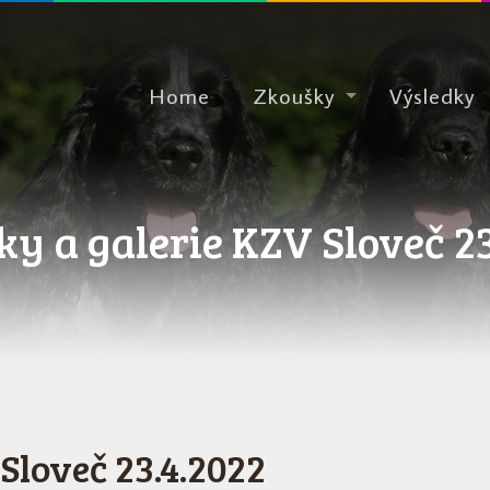
Home
Zkoušky
Výsledky
y a galerie KZV Sloveč 2
Sloveč 23.4.2022