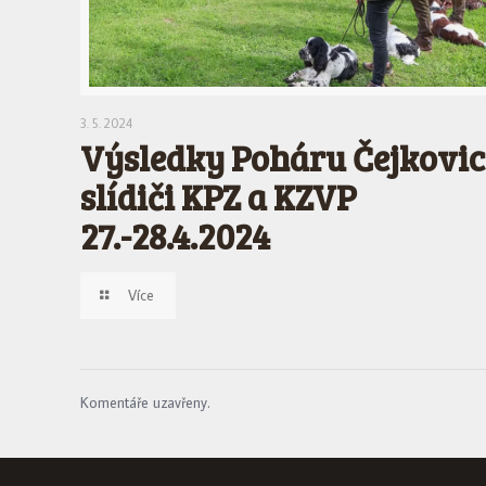
3. 5. 2024
Výsledky Poháru Čejkovic
slídiči KPZ a KZVP
27.-28.4.2024
Více
Komentáře uzavřeny.