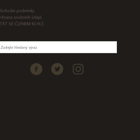
bchodni podminky
chrana osobních údajů
TÁT SE ČLENEM KCHLS