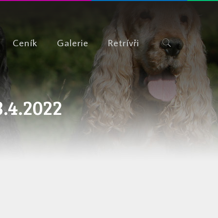
Ceník
Galerie
Retrívři
3.4.2022