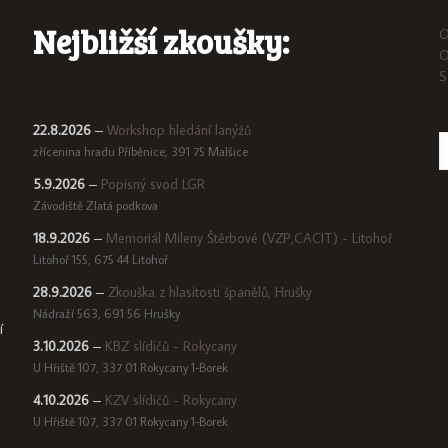
Nejbližší zkoušky:
O
O
S
22.8.2026
–
Workshop hledání lanýžů
zřícenina hradu Příběnice, 391 75 Malšice
5.9.2026
–
Popisný svod LGR
Závodiště Zlatá podkova
18.9.2026
–
Memoriál Mileny Štěrbové (VZP,CACIT) - Litohoř
Litohoř 155, 675 44 Litohoř
28.9.2026
–
Zkouška z hlasitosti španělů, Hrušky
Nádraží 563, 691 56 Hrušky
í
3.10.2026
–
KBZ slídičů - Rokycany
U Hřiště 107, 337 01 Rokycany 1-Borek
4.10.2026
–
KZV slídičů - Rokycany
U Hřiště 107, 337 01 Rokycany 1-Borek