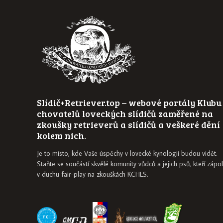
Slídič+Retriever.top – webové portály Klubu
chovatelů loveckých slídičů zaměřené na
zkoušky retrieverů a slídičů a veškeré dění
kolem nich.
Je to místo, kde Vaše úspěchy v lovecké kynologii budou vidět.
Staňte se součástí skvělé komunity vůdců a jejich psů, kteří zápol
v duchu fair-play na zkouškách KCHLS.