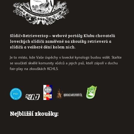
Slídič+Retriever.top – webové portály Klubu chovatelů
loveckých slídičů zaměřené na zkoušky retrieverů a
slídičů a veškeré dění kolem nich.
Je to místo, kde Vaše úspěchy v lovecké kynologii budou vidět. Staňte
se součástí skvělé komunity vůdců a jejich psů, kteří zápolí v duchu
fair-play na zkouškách KCHLS.
Nejbližší zkoušky: