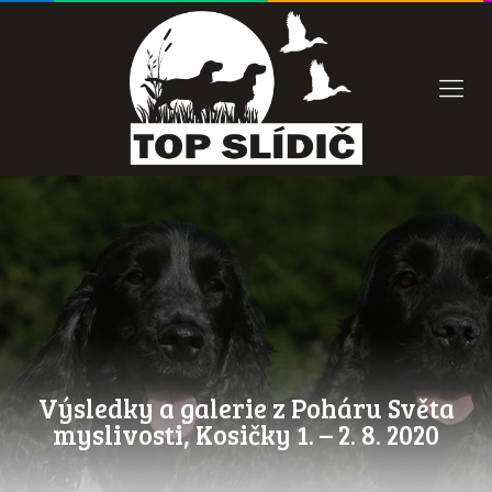
Výsledky a galerie z Poháru Světa
myslivosti, Kosičky 1. – 2. 8. 2020