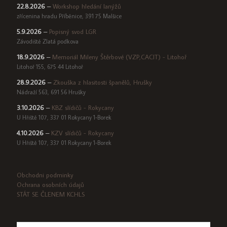
22.8.2026
–
Workshop hledání lanýžů
zřícenina hradu Příběnice, 391 75 Malšice
5.9.2026
–
Popisný svod LGR
Závodiště Zlatá podkova
18.9.2026
–
Memoriál Mileny Štěrbové (VZP,CACIT) - Litohoř
Litohoř 155, 675 44 Litohoř
28.9.2026
–
Zkouška z hlasitosti španělů, Hrušky
Nádraží 563, 691 56 Hrušky
3.10.2026
–
KBZ slídičů - Rokycany
U Hřiště 107, 337 01 Rokycany 1-Borek
4.10.2026
–
KZV slídičů - Rokycany
U Hřiště 107, 337 01 Rokycany 1-Borek
Obchodni podminky
Ochrana osobních údajů
STÁT SE ČLENEM KCHLS