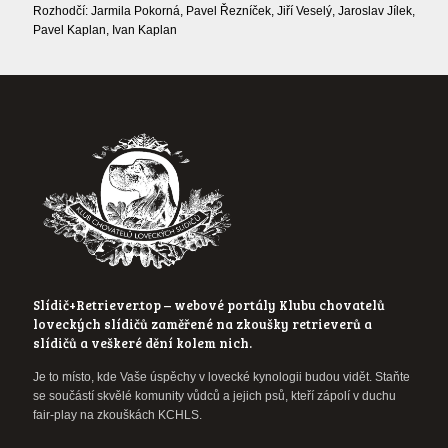
Rozhodčí: Jarmila Pokorná, Pavel Řezníček, Jiří Veselý, Jaroslav Jílek,
Pavel Kaplan, Ivan Kaplan
Slídič+Retriever.top – webové portály Klubu chovatelů
loveckých slídičů zaměřené na zkoušky retrieverů a
slídičů a veškeré dění kolem nich.
Je to místo, kde Vaše úspěchy v lovecké kynologii budou vidět. Staňte
se součástí skvělé komunity vůdců a jejich psů, kteří zápolí v duchu
fair-play na zkouškách KCHLS.