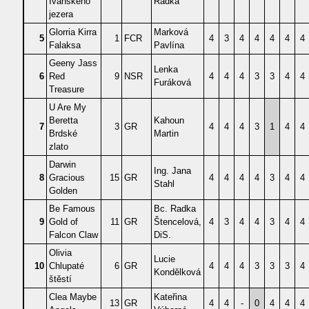
Ivanského
Radka
jezera
Glorria Kirra
Marková
5
1
FCR
4
3
4
4
4
4
4
Falaksa
Pavlína
Geeny Jass
Lenka
6
Red
9
NSR
4
4
4
3
3
4
4
Furáková
Treasure
U Are My
Beretta
Kahoun
7
3
GR
4
4
4
3
1
4
4
Brdské
Martin
zlato
Darwin
Ing. Jana
8
Gracious
15
GR
4
4
4
4
3
4
4
Stahl
Golden
Be Famous
Bc. Radka
9
Gold of
11
GR
Štencelová,
4
3
4
4
3
4
4
Falcon Claw
DiS.
Olivia
Lucie
10
Chlupaté
6
GR
4
4
4
3
3
3
4
Kondělková
štěstí
Clea Maybe
Kateřina
13
GR
4
4
-
0
4
4
4