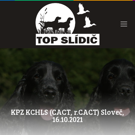
KPZ KCHLS (CACT, r.CACT) Sloveč,
16.10.2021