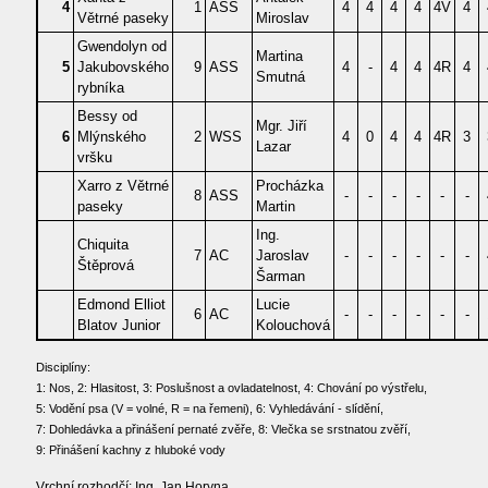
4
1
ASS
4
4
4
4
4V
4
Větrné paseky
Miroslav
Gwendolyn od
Martina
5
Jakubovského
9
ASS
4
-
4
4
4R
4
Smutná
rybníka
Bessy od
Mgr. Jiří
6
Mlýnského
2
WSS
4
0
4
4
4R
3
Lazar
vršku
Xarro z Větrné
Procházka
8
ASS
-
-
-
-
-
-
paseky
Martin
Ing.
Chiquita
7
AC
Jaroslav
-
-
-
-
-
-
Štěprová
Šarman
Edmond Elliot
Lucie
6
AC
-
-
-
-
-
-
Blatov Junior
Kolouchová
Disciplíny:
1: Nos, 2: Hlasitost, 3: Poslušnost a ovladatelnost, 4: Chování po výstřelu,
5: Vodění psa (V = volné, R = na řemeni), 6: Vyhledávání - slídění,
7: Dohledávka a přinášení pernaté zvěře, 8: Vlečka se srstnatou zvěří,
9: Přinášení kachny z hluboké vody
Vrchní rozhodčí: Ing. Jan Horyna