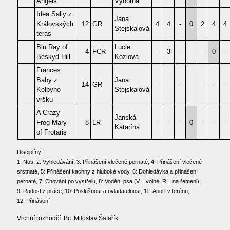
Angels
Výborná
Idea Sally z
Jana
Královských
12
GR
4
4
-
0
2
4
4
Stejskalová
teras
Blu Ray of
Lucie
4
FCR
-
3
-
-
-
0
-
Beskyd Hill
Kozlová
Frances
Baby z
Jana
14
GR
-
-
-
-
-
-
-
Kolbyho
Stejskalová
vršku
A Crazy
Janská
Frog Mary
8
LR
-
-
-
0
-
-
-
Katarína
of Frotaris
Disciplíny:
1: Nos, 2: Vyhledávání, 3: Přinášení vlečené pernaté, 4: Přinášení vlečené
srstnaté, 5: Přinášení kachny z hluboké vody, 6: Dohledávka a přinášení
pernaté, 7: Chování po výstřelu, 8: Vodění psa (V = volné, R = na řemeni),
9: Radost z práce, 10: Poslušnost a ovladatelnost, 11: Aport v terénu,
12: Přinášení
Vrchní rozhodčí: Bc. Miloslav Šafařík