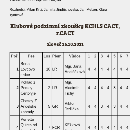
Rozhodčí: Milan Kříž, Jarmila Jindřichovská, Jan Melzer, Klára
Tydlitová
Klubové podzimní zkoušky KCHLS CACT,
r.CACT
Sloveč 16.10.2021
Poř.
Pes
Los
Plem.
Vůdce
1
2
3
4
5
6
7
Berta
Mgr. Jana
1
Lovcovo
10
LR
4
4
4
4
4
4
4
Andrášková
srdce
Poklad z
Mgr.
2
Persey
2
LR
Vladimír
4
4
4
4
3
4
4
Čertoryje
Tichý
Chasey Z
Viktor
3
Andělské
5
GR
4
4
3
4
3
4
4
Jedlička
zahrady
Perfetto
Quinta od
Křížková
4
7
FCR
4
4
4
4
4
4
4