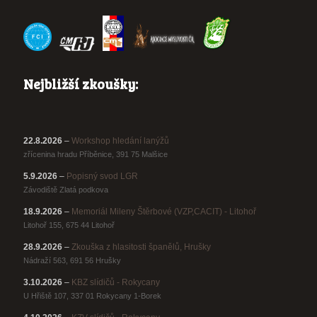
Nejbližší zkoušky:
22.8.2026
–
Workshop hledání lanýžů
zřícenina hradu Příběnice, 391 75 Malšice
5.9.2026
–
Popisný svod LGR
Závodiště Zlatá podkova
18.9.2026
–
Memoriál Mileny Štěrbové (VZP,CACIT) - Litohoř
Litohoř 155, 675 44 Litohoř
28.9.2026
–
Zkouška z hlasitosti španělů, Hrušky
Nádraží 563, 691 56 Hrušky
3.10.2026
–
KBZ slídičů - Rokycany
U Hřiště 107, 337 01 Rokycany 1-Borek