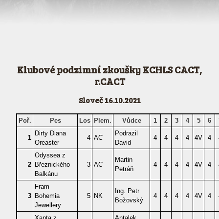
Klubové podzimní zkoušky KCHLS CACT,
r.CACT
Sloveč 16.10.2021
Poř.
Pes
Los
Plem.
Vůdce
1
2
3
4
5
6
Dirty Diana
Podrazil
1
4
AC
4
4
4
4
4V
4
Oreaster
David
Odyssea z
Martin
2
Březnického
3
AC
4
4
4
4
4V
4
Petráň
Balkánu
Fram
Ing. Petr
3
Bohemia
5
NK
4
4
4
4
4V
4
Božovský
Jewellery
Xanta z
Antalek