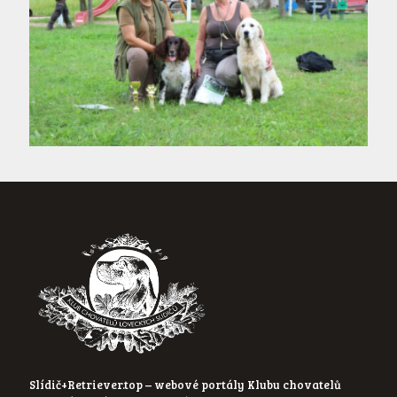
Slídič+Retriever.top – webové portály Klubu chovatelů