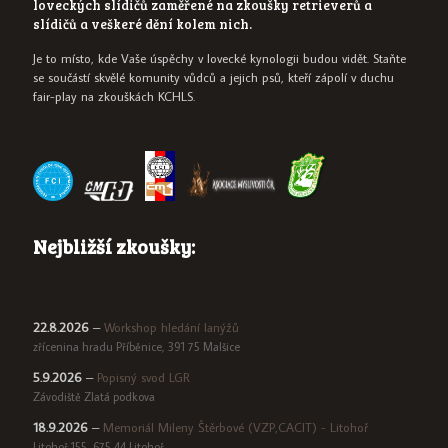
loveckých slídičů zaměřené na zkoušky retrieverů a
slídičů a veškeré dění kolem nich.
Je to místo, kde Vaše úspěchy v lovecké kynologii budou vidět. Staňte
se součástí skvělé komunity vůdců a jejich psů, kteří zápolí v duchu
fair-play na zkouškách KCHLS.
Nejbližší zkoušky:
22.8.2026
–
Workshop hledání lanýžů
zřícenina hradu Příběnice, 391 75 Malšice
5.9.2026
–
Popisný svod LGR
Závodiště Zlatá podkova
18.9.2026
–
Memoriál Mileny Štěrbové (VZP,CACIT) - Litohoř
Litohoř 155, 675 44 Litohoř