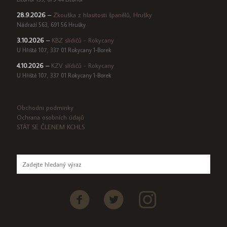
28.9.2026
–
Zkouška z hlasitosti španělů, Hrušky
Nádraží 563, 691 56 Hrušky
3.10.2026
–
KBZ slídičů - Rokycany
U Hřiště 107, 337 01 Rokycany 1-Borek
4.10.2026
–
KZV slídičů - Rokycany
U Hřiště 107, 337 01 Rokycany 1-Borek
Obchodni podminky
Ochrana osobních údajů
STÁT SE ČLENEM KCHLS