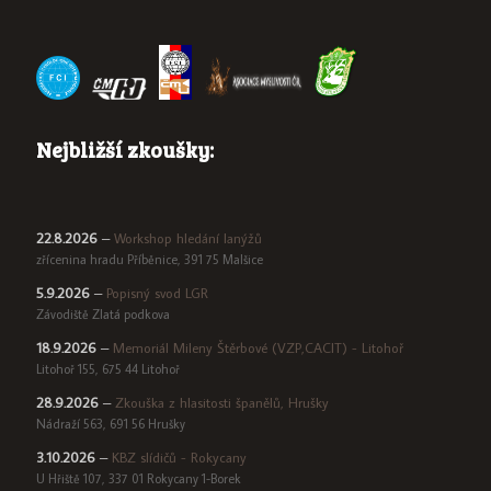
Nejbližší zkoušky:
22.8.2026
–
Workshop hledání lanýžů
zřícenina hradu Příběnice, 391 75 Malšice
5.9.2026
–
Popisný svod LGR
Závodiště Zlatá podkova
18.9.2026
–
Memoriál Mileny Štěrbové (VZP,CACIT) - Litohoř
Litohoř 155, 675 44 Litohoř
28.9.2026
–
Zkouška z hlasitosti španělů, Hrušky
Nádraží 563, 691 56 Hrušky
3.10.2026
–
KBZ slídičů - Rokycany
U Hřiště 107, 337 01 Rokycany 1-Borek