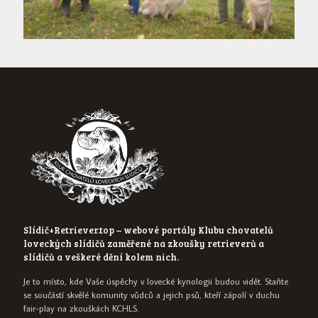
Slídič+Retriever.top – webové portály Klubu chovatelů
loveckých slídičů zaměřené na zkoušky retrieverů a
slídičů a veškeré dění kolem nich.
Je to místo, kde Vaše úspěchy v lovecké kynologii budou vidět. Staňte
se součástí skvělé komunity vůdců a jejich psů, kteří zápolí v duchu
fair-play na zkouškách KCHLS.