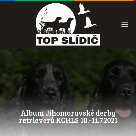
Album Jihomoravské derby
retrieverů KCHLS 10.-11.7.2021